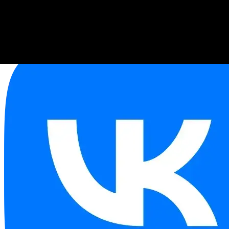
USD
81,41
EUR
94,06
EUR/USD
1,16
Связаться с менеджером:
+79379585070