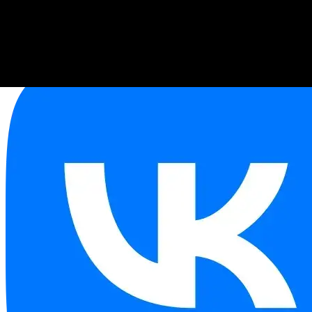
USD
81,41
EUR
94,06
EUR/USD
1,16
Связаться с менеджером:
+79276679392