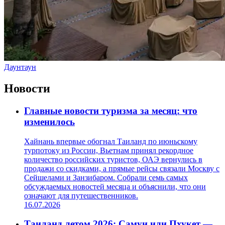
Даунтаун
Новости
Главные новости туризма за месяц: что
изменилось
Хайнань впервые обогнал Таиланд по июньскому
турпотоку из России, Вьетнам принял рекордное
количество российских туристов, ОАЭ вернулись в
продажи со скидками, а прямые рейсы связали Москву с
Сейшелами и Занзибаром. Собрали семь самых
обсуждаемых новостей месяца и объяснили, что они
означают для путешественников.
16.07.2026
Таиланд летом 2026: Самуи или Пхукет —