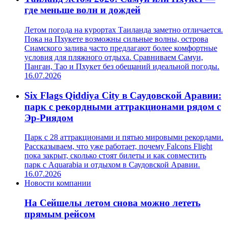
где меньше волн и дождей
Летом погода на курортах Таиланда заметно отличается.
Пока на Пхукете возможны сильные волны, острова
Сиамского залива часто предлагают более комфортные
условия для пляжного отдыха. Сравниваем Самуи,
Панган, Тао и Пхукет без обещаний идеальной погоды.
16.07.2026
Six Flags Qiddiya City в Саудовской Аравии:
парк с рекордными аттракционами рядом с
Эр-Риядом
Парк с 28 аттракционами и пятью мировыми рекордами.
Рассказываем, что уже работает, почему Falcons Flight
пока закрыт, сколько стоят билеты и как совместить
парк с Aquarabia и отдыхом в Саудовской Аравии.
16.07.2026
Новости компании
На Сейшелы летом снова можно лететь
прямым рейсом