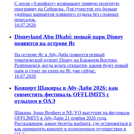
С июля «Аэрофлот» возвращает прямую полетную
программу на Сейшелы. Для туристов это больше
удобных вариантов пляжного отдыха без сложных
пересадок.
16.07.2026
Disneyland Abu Dhabi: новый парк Disney
появится на острове Яс
На острове Яс в Абу-Даби появится первый
тематический курорт Disney на Ближнем Востоке.
Разбираемся, когда ждать открытия, каким будет новый
парк и стоит ли ехать на Яс уже сейчас.
16.07.2026
Концерт Шакиры в Абу-Даби 2026: как
совместить фестиваль OFFLIMITS с
отдыхом в ОАЭ
Шакира, Jonas Brothers и NE-YO выступят на фестивале
OFFLIMITS в Абу-Даби 21 ноября 2026 года.
Рассказываем, какие билеты выбрать, где остановиться и
как превратить концерт в полноценное путешествие в