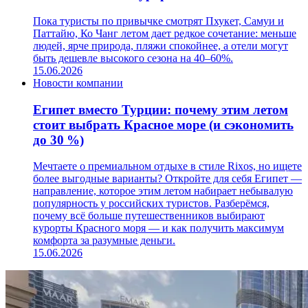
Пока туристы по привычке смотрят Пхукет, Самуи и
Паттайю, Ко Чанг летом дает редкое сочетание: меньше
людей, ярче природа, пляжи спокойнее, а отели могут
быть дешевле высокого сезона на 40–60%.
15.06.2026
Новости компании
Египет вместо Турции: почему этим летом
стоит выбрать Красное море (и сэкономить
до 30 %)
Мечтаете о премиальном отдыхе в стиле Rixos, но ищете
более выгодные варианты? Откройте для себя Египет —
направление, которое этим летом набирает небывалую
популярность у российских туристов. Разберёмся,
почему всё больше путешественников выбирают
курорты Красного моря — и как получить максимум
комфорта за разумные деньги.
15.06.2026