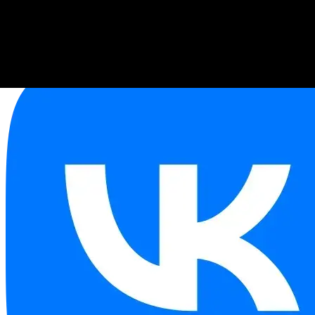
USD
82,17
EUR
94,84
EUR/USD
1,15
Связаться с менеджером:
+79276677601